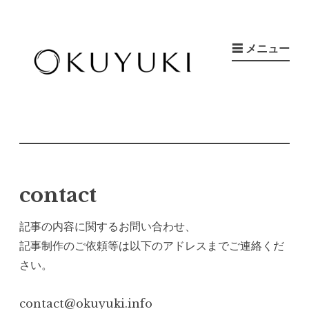
コ
ン
☰ メニュー
テ
ン
ツ
OKUYUKI
社会の奥行きを、奥ゆかしく
へ
ス
キ
ッ
contact
プ
記事の内容に関するお問い合わせ、
記事制作のご依頼等は以下のアドレスまでご連絡くだ
さい。
contact@okuyuki.info